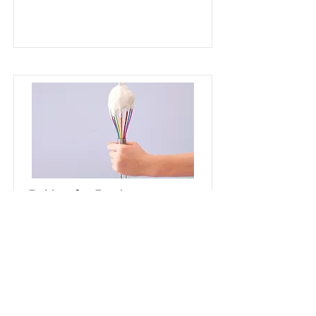
Baking for Beginners
This is placeholder text. To change
this content, double-click on the
element and click Change Content.
Pris
Varighet
$200
3 Weeks